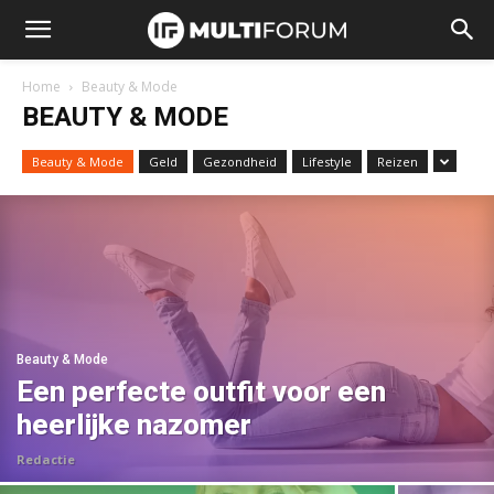
Home
Beauty & Mode
BEAUTY & MODE
Beauty & Mode
Geld
Gezondheid
Lifestyle
Reizen
Beauty & Mode
Een perfecte outfit voor een
heerlijke nazomer
Redactie