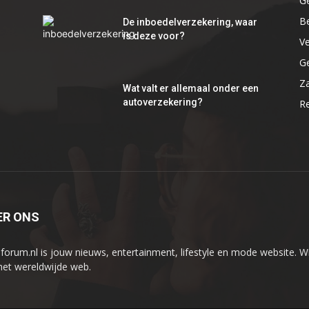
G
B
De inboedelverzekering, waar
is deze voor?
V
G
Za
Wat valt er allemaal onder een
autoverzekering?
R
ER ONS
iforum.nl is jouw nieuws, entertainment, lifestyle en mode website. Wi
het wereldwijde web.