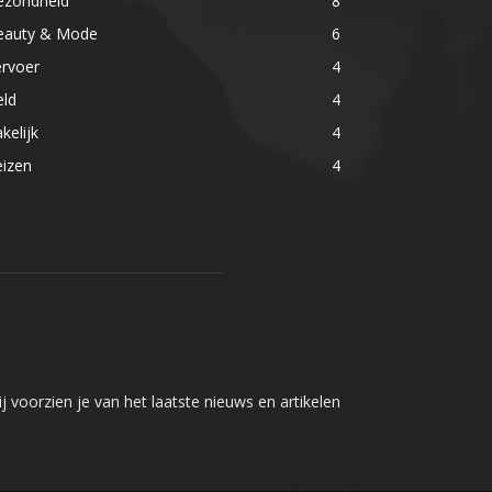
ezondheid
8
eauty & Mode
6
ervoer
4
eld
4
kelijk
4
eizen
4
j voorzien je van het laatste nieuws en artikelen