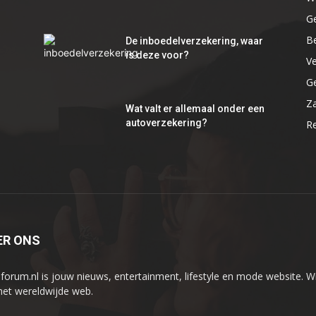
G
B
De inboedelverzekering, waar
is deze voor?
V
G
Za
Wat valt er allemaal onder een
autoverzekering?
R
ER ONS
iforum.nl is jouw nieuws, entertainment, lifestyle en mode website. Wi
het wereldwijde web.