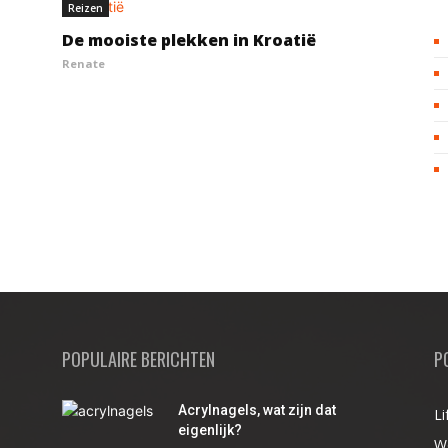
Reizen
De mooiste plekken in Kroatië
Renate
POPULAIRE BERICHTEN
P
Acrylnagels, wat zijn dat
Li
r
eigenlijk?
W