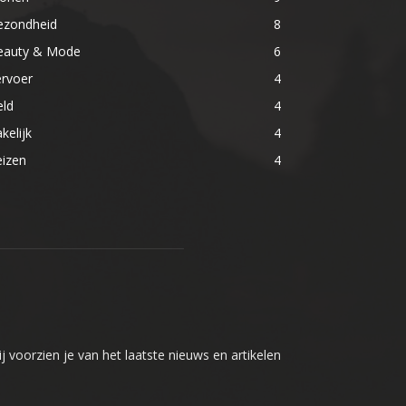
ezondheid
8
eauty & Mode
6
ervoer
4
eld
4
kelijk
4
eizen
4
j voorzien je van het laatste nieuws en artikelen