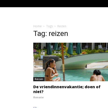
Home
Tags
Reizen
Tag: reizen
Reizen
De vriendinnenvakantie; doen of
niet?
Renate