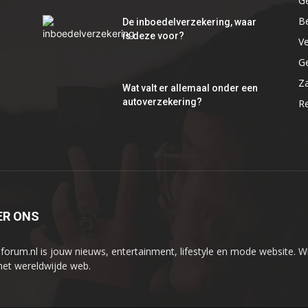
G
B
De inboedelverzekering, waar
is deze voor?
V
G
Za
Wat valt er allemaal onder een
autoverzekering?
R
ER ONS
iforum.nl is jouw nieuws, entertainment, lifestyle en mode website. Wi
het wereldwijde web.