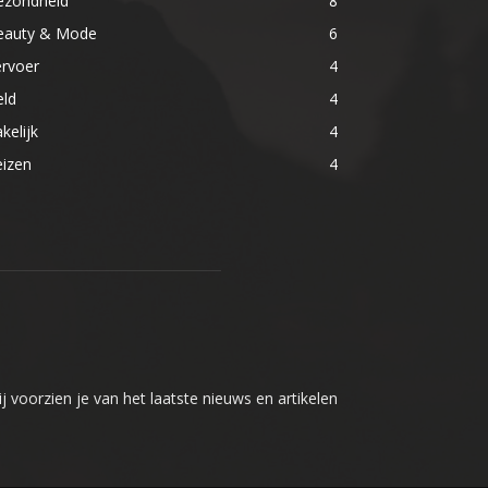
ezondheid
8
eauty & Mode
6
ervoer
4
eld
4
kelijk
4
eizen
4
j voorzien je van het laatste nieuws en artikelen